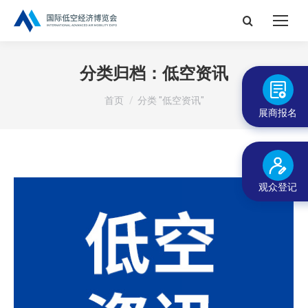
搜
索：
分类归档：
低空资讯
您在这里：
首页
分类 "低空资讯"
展商报名
观众登记