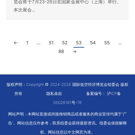
览会将于7月23-26日在国家会展中心（上海）举行。
本次展会…
←
1
…
51
52
53
54
55
…
88
→
版权声明：Copyright
2024-2026 国际低空经济博览会组委会 版权
所有
隐私条款
备案编号：
沪ICP备
05026181号-76
网站声明：本网站直接或间接推销商品或者服务的商业宣传均属于“广
告”。网站信息仅作参考，联系组委会获得最新资讯。组委会保留解释
权。网站信息以中文网页为准。