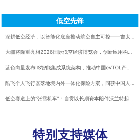
低空先锋
深耕低空经济，以智能化底座推动航空自主可控——吉太航空CTO孙鹏丨低空大咖谈
大疆将隆重亮相2026国际低空经济博览会，创新应用构筑低空新生态丨低空企业
蓝色向量发布IIS智能集成系统架构，推动中国eVTOL产业围绕软件定义飞机与开放式电子电气架构共建开放生态丨低空企业
酷飞个人飞行器落地境内外一体化保险方案，同获中国人保、中国太保双重承保丨低空企业
低空赛道上的“张雪机车”：自贡以长期资本陪伴沃兰特起飞丨低空企业
特别支持媒体