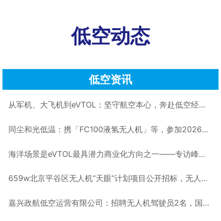
低空动态
低空资讯
从军机、大飞机到eVTOL：坚守航空本心，奔赴低空经济新赛道——专访Skyla吴穹丨低空大咖谈
同尘和光低温：携「FC100液氢无人机」等，参加2026国际低空经济博览会
海洋场景是eVTOL最具潜力商业化方向之一——专访峰飞航空谢嘉丨低空大咖谈
659w北京平谷区无人机“天眼”计划项目公开招标，无人机反制·无人机实训室·无人机监测丨低空项目
嘉兴政航低空运营有限公司：招聘无人机驾驶员2名，国企，base嘉兴丨低空招聘