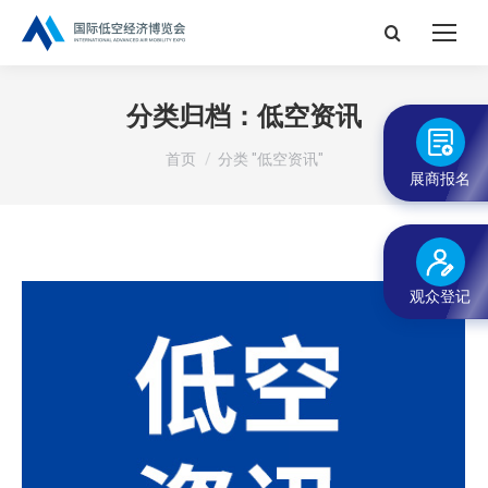
搜
索：
分类归档：
低空资讯
您在这里：
首页
分类 "低空资讯"
展商报名
观众登记