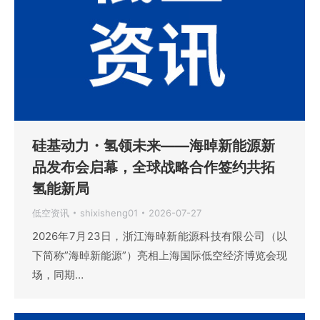
硅基动力・氢领未来——海晫新能源新
品发布会启幕，全球战略合作签约共拓
氢能新局
低空资讯
shixisheng01
2026-07-27
2026年7月23日，浙江海晫新能源科技有限公司（以
下简称”海晫新能源”）亮相上海国际低空经济博览会现
场，同期…