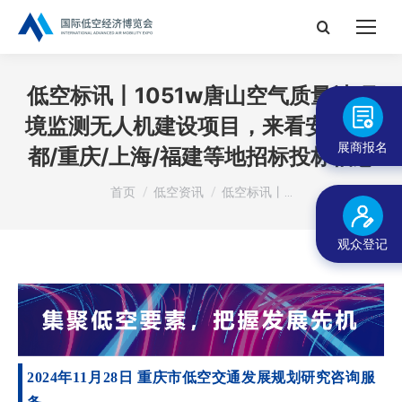
搜
索：
低空标讯丨1051w唐山空气质量站环
境监测无人机建设项目，来看安徽/成
展商报名
都/重庆/上海/福建等地招标投标信息
您在这里：
首页
低空资讯
低空标讯丨…
观众登记
2024年11月28日 重庆市低空交通发展规划研究咨询服