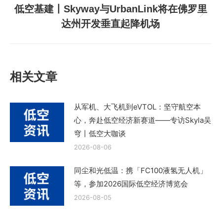
文
低空基建丨Skyway与UrbanLink将在佛罗里
章：
下
达州开发垂直起降机场
一
篇
文
章：
相关文章
从军机、大飞机到eVTOL：坚守航空本
心，奔赴低空经济新赛道——专访Skyla吴
穹丨低空大咖谈
2026-08-06
同尘和光低温：携「FC100液氢无人机」
等，参加2026国际低空经济博览会
2026-08-05