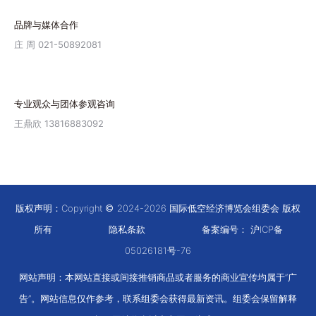
品牌与媒体合作
庄 周 021-50892081
专业观众与团体参观咨询
王鼎欣 13816883092
版权声明：Copyright
2024-2026 国际低空经济博览会组委会 版权
所有
隐私条款
备案编号：
沪ICP备
05026181号-76
网站声明：本网站直接或间接推销商品或者服务的商业宣传均属于“广
告”。网站信息仅作参考，联系组委会获得最新资讯。组委会保留解释