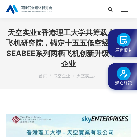
搜
索：
天空实业x香港理工大学共筹载人通航
飞机研究院，锚定十五五低空经济赋能
展商报名
SEABEE系列两栖飞机创新升级丨低空
企业
您在这里：
首页
低空企业
天空实业x…
观众登记