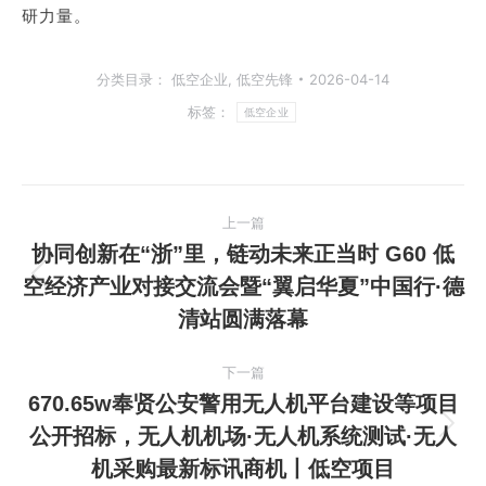
研力量。
分类目录：
低空企业
,
低空先锋
2026-04-14
标签：
低空企业
文
上一篇
章
协同创新在“浙”里，链动未来正当时 G60 低
空经济产业对接交流会暨“翼启华夏”中国行·德
上
导
清站圆满落幕
一
航
篇
下一篇
文
670.65w奉贤公安警用无人机平台建设等项目
章：
公开招标，无人机机场·无人机系统测试·无人
下
机采购最新标讯商机丨低空项目
一