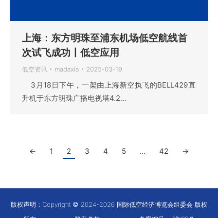
上海：东方明珠至浦东机场低空航线首
次试飞成功丨低空应用
低空资讯
madaxia
2025-03-19
3月18日下午，一架由上海新空执飞的BELL429直
升机于东方明珠广播电视塔4.2…
←
1
2
3
4
5
…
42
→
版权声明：Copyright
2024-2026 国际低空经济博览会组委会 版权