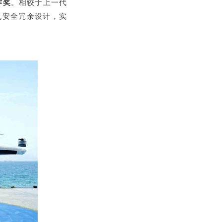
作奖
。相较于上一代
机安全冗余设计，实