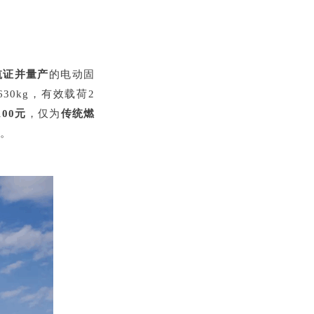
航证并量产
的电动固
0kg，有效载荷2
00元
，仅为
传统燃
。