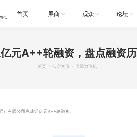
页
展商
观众
论坛
资讯
首页
展商
观众
论坛
EXPO
亿元A++轮融资，盘点融资
您在这里：
首页
低空资讯
零重力飞机…
肥）有限公司
完成近亿元A++轮融资。