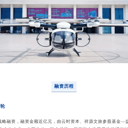
融
资历
程
+轮
战略融资
，融资金额近亿元，由
云时资本、祥源文旅参股基金—