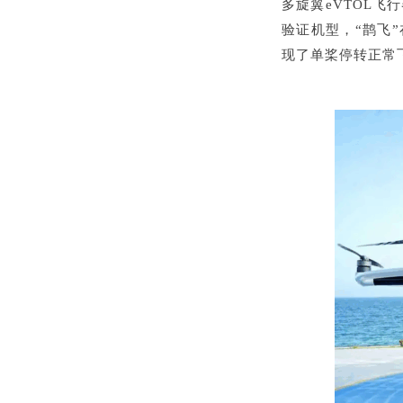
多旋翼eVTOL飞行
验证机型，“鹊飞
现了单桨停转正常