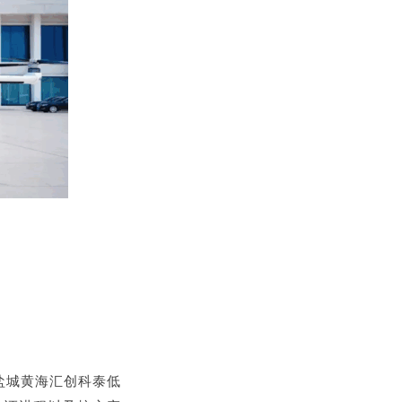
盐城黄海汇创科泰低