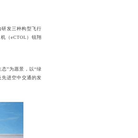
内研发三种构型飞行
（eCTOL）锐翔
。
态”为愿景，以“绿
及先进空中交通的发