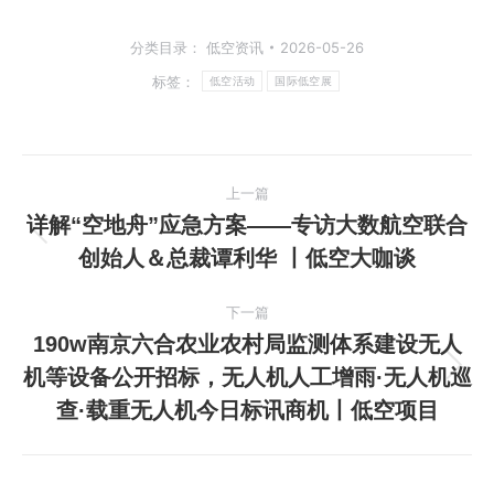
分类目录：
低空资讯
2026-05-26
标签：
低空活动
国际低空展
文
上一篇
章
详解“空地舟”应急方案——专访大数航空联合
上
创始人＆总裁谭利华 丨低空大咖谈
导
一
篇
航
下一篇
文
190w南京六合农业农村局监测体系建设无人
章：
机等设备公开招标，无人机人工增雨·无人机巡
下
查·载重无人机今日标讯商机丨低空项目
一
篇
文