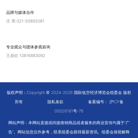
品牌与媒体合作
庄 周 021-50892081
专业观众与团体参观咨询
王鼎欣 13816883092
版权声明：Copyright
2024-2026 国际低空经济博览会组委会 版权
所有
隐私条款
备案编号：
沪ICP备
05026181号-76
网站声明：本网站直接或间接推销商品或者服务的商业宣传均属于“广
告”。网站信息仅作参考，联系组委会获得最新资讯。组委会保留解释