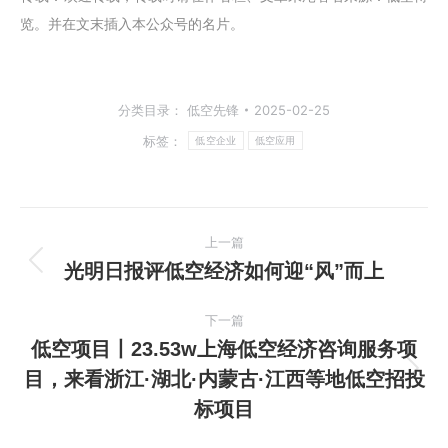
览。
并在文末插入本公众号的名片。
分类目录：
低空先锋
2025-02-25
标签：
低空企业
低空应用
文
上一篇
章
光明日报评低空经济如何迎“风”而上
上
一
导
下一篇
篇
低空项目丨23.53w上海低空经济咨询服务项
航
文
目，来看浙江·湖北·内蒙古·江西等地低空招投
章：
下
标项目
一
篇