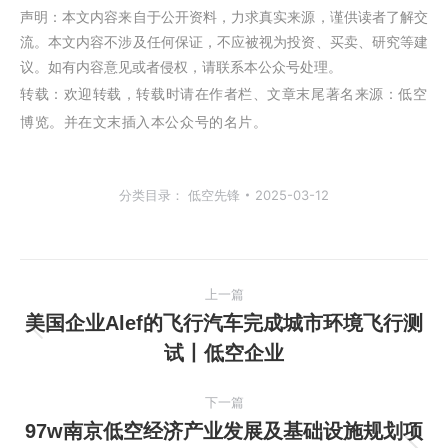
声明：本文内容来自于公开资料，力求真实来源，谨供读者了解交
流。本文内容不涉及任何保证，不应被视为投资、买卖、研究等建
议。如有内容意见或者侵权，请联系本公众号处理。
转载：
欢迎转载，转载时请在作者栏、文章末尾著名来源：低空
博览。并在文末插入本公众号的名片。
分类目录：
低空先锋
2025-03-12
文
上一篇
章
美国企业Alef的飞行汽车完成城市环境飞行测
上
试丨低空企业
导
一
篇
航
下一篇
文
97w南京低空经济产业发展及基础设施规划项
章：