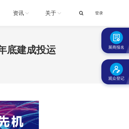
关于
登录
搜
资讯
关于
登录
搜
索：
索：
6年底建成投运
展商报名
观众登记