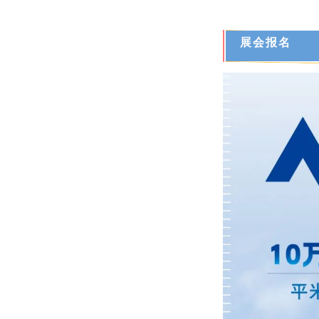
展
会
报名