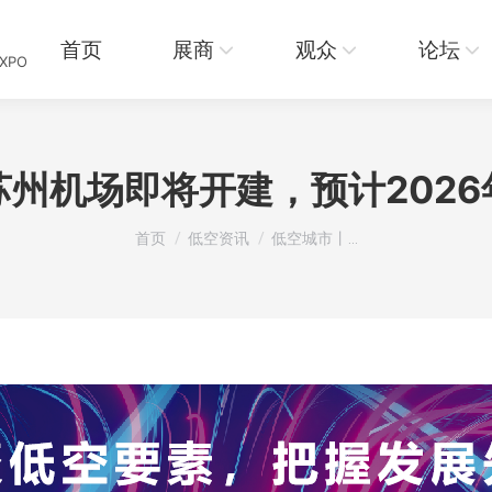
页
展商
观众
论坛
资讯
首页
展商
观众
论坛
EXPO
州机场即将开建，预计202
您在这里：
首页
低空资讯
低空城市丨…