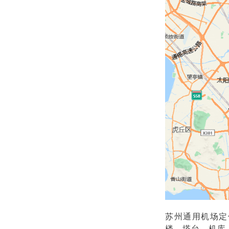
苏州通用机场定
楼、塔台、机库