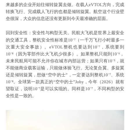
来越多的企业开始往倾转旋翼去做。在载人
eVTOL方向，完成
转换飞行、完成载人飞行的也都是倾转旋翼。航空这个行业壁
垒很深，大众的信息还没有更新到今天最准确的层面。
回到安全性：安全性与构型无关。民航大飞机是世界上最安全
的交通工具，整机安全性标准是
10⁻⁷（一千万飞行小时最多一
次重大安全事故）。eVTOL整机也要达到10⁻⁷，系统要到
10⁻⁸（因为零部件比大飞机少很多）。如果整机只能到10⁻⁶，
未来民航局可能不允许你在城市内部运营；如果只有10⁻⁵，就
不能做商业载客运输，只能做体验飞行。无论复合翼、多旋翼
还是倾转旋翼，想做“空中的士”，一定要达到整机10⁻⁷、系统
10⁻⁸。全球第一款真正的“空中的士”Joby，今年（2026）就有
望取证，说明10⁻⁷是可以实现的。同样是10⁻⁷，不同构型的安
全性是一致的。