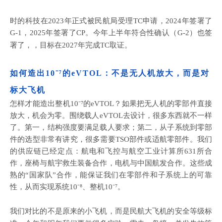
时的科技在
2023年正式被民航局受理TC申请，2024年签署了
G-1，2025年签署了CP。今年上半年
符合性确认（
G-2）也签
署了，
，目标在
2027年完成TC取证。
如何造出
10⁻⁷的eVTOL：不是无人机放大，而是对
标大飞机
怎样才能造出整机
10⁻⁷的eVTOL？如果把无人机的零部件直接
放大，机会为零。围绕载人eVTOL去设计，很多东西就不一样
了。第一，结构强度要满足载人要求；第二，从子系统到零部
件的选型非常有讲究，很多需要TSO部件或适航零部件。我们
的供应链已经定点：航电和飞控与航空工业计算所631所合
作，座椅与航宇救生装备合作，电机与中国航发合作。这些成
熟的“国家队”合作，能保证我们在零部件和子系统上的可靠
性，从而实现系统10⁻⁸、整机10⁻⁷。
我们对比的不是原来的小飞机，而是民航大飞机的安全等级标