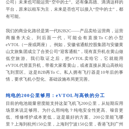
公司）未来也可能运营
“空中的士”。还有像高德、滴滴这样的
平台，原来以租车为主，未来是否也可以接入“空中的士”
，
都
有可能。
我们的商业化路径是第一代
B2B2C——产品卖给运营商，运营
商服务大众。到后面一代，可能会有直接To C的小型
eVTOL（一座或两座）。例如，安徽省通航控股集团与安徽黄
山文旅集团成立了合资公司“迎客通航”，现有直升机在黄山做
低空旅游。我们取证之后，把eVTOL卖给它，它就能用
eVTOL代替直升机，带着大家看黄山，或者直接从黄山高铁站
飞到景区。这是B2B再To C。私人拥有飞行器是10年后的事
情，要求飞机小型化、基础设施布局更完善。
纯电的
200公里够用：eVTOL与高铁的分工
目前的电池能量密度能支持这架飞机飞
200公里，从短期应用
场景来说足够用。为什么用纯电？纯电安全性更高、噪音更
低、维修维护成本更低，这是最好的方案。200公里能飞哪
里？上海到杭州150公里，上海到宁波150公里，香港飞到广州