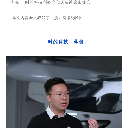
时的科技创始合伙人&首席市场官
蒋 俊 ：
*
本文内容
全文4577字
，预计阅读3分钟。
*
时的科技
：蒋俊