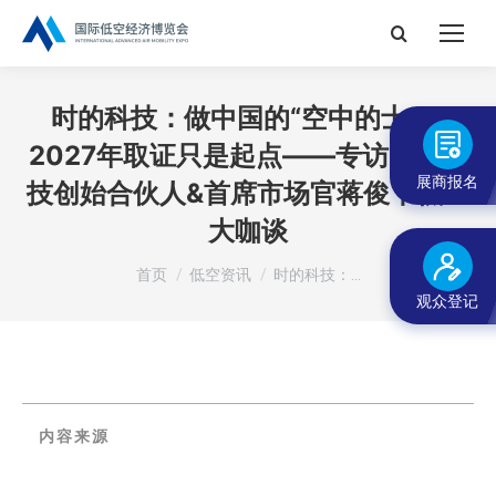
搜
索：
时的科技：做中国的“空中的士”，
2027年取证只是起点——专访时的科
展商报名
技创始合伙人&首席市场官蒋俊丨低空
大咖谈
您在这里：
首页
低空资讯
时的科技：…
观众登记
内容来源