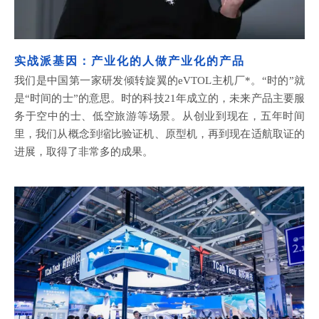
实战派基因：产业化的人做产业化的产品
我们
是中国第一家研发倾转旋翼的
eVTOL主
机厂
*
。“时的”就
是“时间的士”的意思。
时的科技
21年成立
的
，未来产品主要服
务于空中的士、低空旅游等场景。从创业到现在
，
五年时间
里
，我们从
概念
到缩比验证机、原型机，再到
现在
适航取证的
进展，取得了非常多的成果。