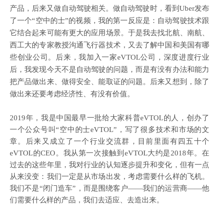
产品，后来又做自动驾驶相关。做自动驾驶时，看到
Uber发布
了一个
“空中的士”的视频
，我的第一反应是：自动驾驶技术跟
它结合起来可能有更大的应用场景。于是我去找北航、南航、
西工大的专家教授沟通飞行器技术，又去了解中国和美国有哪
些创业公司。
后来，我
加入一家
eVTOL公司
，
深度进度行业
后，
我发现今天不是自动驾驶的问题，而是有没有办法和能力
把产品做出来、做得安全、能取证的问题。后来又想到，除了
做出来还要考虑经济性、有没有价值。
2019年，我是中国最早一批给大家科普eVTOL的人，创办了
一个公众号叫“空中的士eVTOL”，写了很多技术和市场的文
章。后来又成立了一个行业交流群，目前里面有四五十个
eVTOL的CEO。我从第一次接触到eVTOL大约是
2018年。在
过去的这些年里，我对行业的认知逐步提升和变化，但有一点
从来没变：我们一定是从市场出发，考虑需要什么样的飞机。
我们不是“闭门造车”，而是围绕客户——我们的运营商——他
们需要什么样的产品，我们去适应、去造出来。