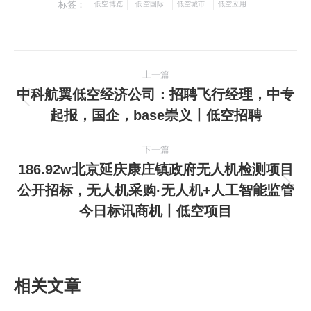
标签：
低空博览
低空国际
低空城市
低空应用
文
上一篇
章
中科航翼低空经济公司：招聘飞行经理，中专
上
起报，国企，base崇义丨低空招聘
导
一
篇
航
下一篇
文
186.92w北京延庆康庄镇政府无人机检测项目
章：
公开招标，无人机采购·无人机+人工智能监管
下
今日标讯商机丨低空项目
一
篇
文
章：
相关文章