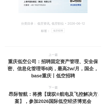
分类目录：
低空资讯
,
低空职位
2026-06-12
标签：
低空招聘
文
上一篇
章
重庆低空公司：招聘固定资产管理、安全保
密、信息化管理等6岗，最高2w/月，国企，
上
导
base重庆丨低空招聘
一
航
篇
下一篇
文
昂际智航：将携【珑驭®航电及飞控解决方
章：
下
案】，参加2026国际低空经济博览会
一