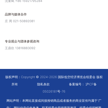
沈童斌 +86 15921795284
品牌与媒体合作
庄 周 021-50892081
专业观众与团体参观咨询
王鼎欣 13816883092
版权声明：Copyright
2024-2026 国际低空经济博览会组委会 版权
所有
隐私条款
备案编号：
沪ICP备
05026181号-76
网站声明：本网站直接或间接推销商品或者服务的商业宣传均属于“广
告”。网站信息仅作参考，联系组委会获得最新资讯。组委会保留解释