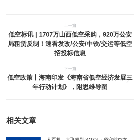
文
上一篇
章
低空标讯 | 1707万山西低空采购，920万公安
局租赁反制！速看发改/公安/中铁/交运等低空
上
导
招投标信息
一
航
篇
下一篇
文
低空政策丨海南印发《海南省低空经济发展三
章：
下
年行动计划》，附思维导图
一
篇
文
章：
相关文章
从军机、大飞机到eVTOL：坚守航空本