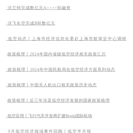
·沃兰特完成数亿元A++++轮融资
·沃飞长空完成B轮数亿元
·低空动态丨上海市经济信息化委赴上海市航审定中心调研
·
政策梳理丨2024年国内省级低空经济相关政策汇总
·政策梳理丨2024年中国民航局在低空经济方面系列动态
·
政策梳理丨中国无人机出口相关政策历史动态
·
政策梳理丨近三年涉及低空经济发展的国家政策梳理
·低空应用丨飞行汽车开发商扩建Breda国际机场
·9月低空经济领域事件回顾丨低空半月报