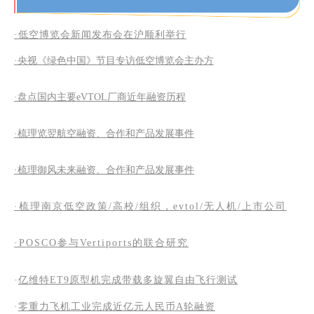
·低空博览会新闻发布会在沪顺利举行
·央视《绿色中国》节目专访低空博览会主办方
·盘点国内主要eVTOL厂商近年融资历程
·梳理览翌航空融资、合作和产品发展事件
·梳理御风未来融资、合作和产品发展事件
·梳理南京低空政策/高校/组织，evtol/无人机/上市公司
·POSCO参与Vertiports的联合研究
·
亿维特ET9原型机完成带载多旋翼自由飞行测试
·
零重力飞机工业完成近亿元人民币A轮融资