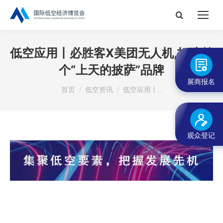
搜
索：
低空应用丨必胜客X美团无人机,打造首
个“上天的披萨”品牌
展商报名
您在这里：
首页
低空资讯
低空应用丨…
观众登记