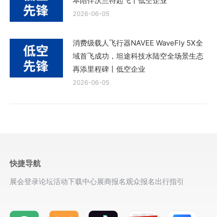
本陪伴沃兰特起飞丨低空企业
外
2026-06-05
留
学
消费级载人飞行器NAVEE WaveFly 5X全
回
域首飞成功，坦途科技水陆空全场景生态
再添里程碑丨低空企业
国
2026-06-05
或
国
内
合
资
办
快捷导航
学
展会登录
论坛活动
下载中心
展商报名
观众报名
出行指引
颁
发
国