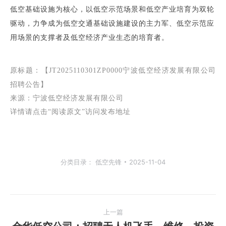
17
低空基础设施为核心，以低空示范场景和低空产业培育为双轮
日
驱动，力争成为低空交通基础设施建设的主力军、低空示范应
用场景的支撑者及低空经济产业生态的培育者。
17:00。
2
、
报
原标题
：【JT2025110301ZP0000宁波低空经济发展有限公司
名
招聘公告】
来源：
宁波低空经济发展有限公司
方
详情请点击“阅读原文”访问发布地址
式：
本
次
报
分类目录：
低空先锋
2025-11-04
名
采
文
取
上一篇
网