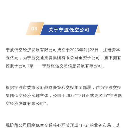
报
名
时
03
关
于宁波低空公司
间：
2025
年
宁波低空经济发展有限公司成立于2023年7月28日，注册资本
11
五亿元，为宁波交通投资集团有限公司全资子公司，旗下拥有
月
控股子公司1家——宁波枢运交通信息发展有限公司。
4
日
根据宁波市委市政府战略决策和交投集团部署，作为宁波交投
9:00-
集团低空经济实施主体，公司于2025年7月正式更名为“宁波低
2025
空经济发展有限公司”。
年
11
月
现阶段公司围绕低空交通核心环节形成“1+2”的业务布局，以