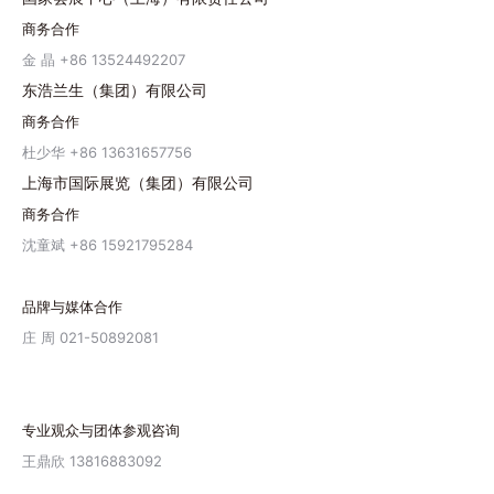
中
商务合作
金 晶 +86 13524492207
国
东浩兰生（集团）有限公司
留
商务合作
学
杜少华 +86 13631657756
服
上海市国际展览（集团）有限公司
务
商务合作
中
沈童斌 +86 15921795284
心
出
品牌与媒体合作
具
庄 周 021-50892081
的
境
外
专业观众与团体参观咨询
学
王鼎欣 13816883092
历、