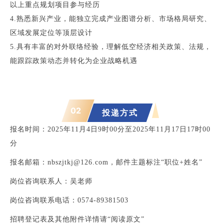
以上重点规划项目参与经历
4.
熟悉新兴产业，能独立完成产业图谱分析、市场格局研究、
区域发展定位等顶层设计
5.
具有丰富的对外联络经验，理解低空经济相关政策、法规，
能跟踪政策动态并转化为企业战略机遇
02
报
投递方式
名
报名时间：2025年11月4日9时00分至2025年11月17日17时00
方
分
式
报名邮箱：nbszjtkj@126.com，邮件主题标注“职位+姓名”
与
岗位咨询联系人：吴老师
时
岗位咨询联系电话：0574-89381503
间
1
、
招聘登记表及其他附件详情请“阅读原文”