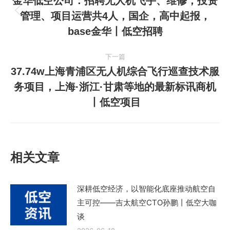
章
金华低空公司：招聘无人机飞手、维修，投资
络
管理、项目运营共4人，国企，高中起报，
上
导
报
base金华丨低空招聘
一
名
航
篇
方
下一篇
文
37.74w上海青浦区无人机综合飞行巡查技术服
式，
章：
务项目，上海·浙江·甘肃等地的最新标讯商机
报
下
丨低空项目
一
名
篇
人
文
员
章：
请
相关文章
将
招
深耕低空经济，以智能化底座推动航空自
聘
主可控——吉太航空CTO孙鹏丨低空大咖
登
谈
记