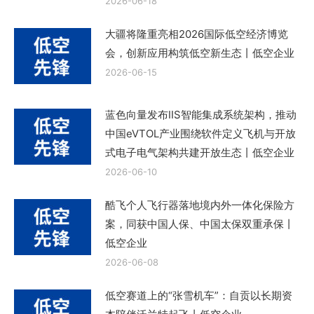
2026-06-18
表
大疆将隆重亮相2026国际低空经济博览
（word
会，创新应用构筑低空新生态丨低空企业
文
2026-06-15
档）、
身
蓝色向量发布IIS智能集成系统架构，推动
份
中国eVTOL产业围绕软件定义飞机与开放
证、
式电子电气架构共建开放生态丨低空企业
学
2026-06-10
历
和
酷飞个人飞行器落地境内外一体化保险方
案，同获中国人保、中国太保双重承保丨
学
低空企业
位
2026-06-08
证
书
低空赛道上的“张雪机车”：自贡以长期资
（境