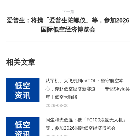
导
一
篇
航
下一篇
文
爱普生：将携「爱普生陀螺仪」等，参加2026
章：
下
国际低空经济博览会
一
篇
文
章：
相关文章
从军机、大飞机到eVTOL：坚守航空本
心，奔赴低空经济新赛道——专访Skyla吴
穹丨低空大咖谈
2026-08-06
同尘和光低温：携「FC100液氢无人机」
等，参加2026国际低空经济博览会