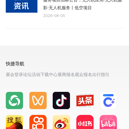
影·无人机服务丨低空项目
2026-08-05
快捷导航
展会登录
论坛活动
下载中心
展商报名
观众报名
出行指引