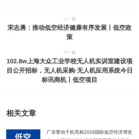
文
上一篇
章
宋志勇：推动低空经济健康有序发展丨低空政
上
策
导
一
篇
航
下一篇
文
102.8w上海大众工业学校无人机实训室建设项
章：
目公开招标，无人机采购·无人机应用系统今日
下
标讯商机丨低空项目
一
篇
文
章：
相关文章
广东擎动千机亮相2026国际低空经济博览