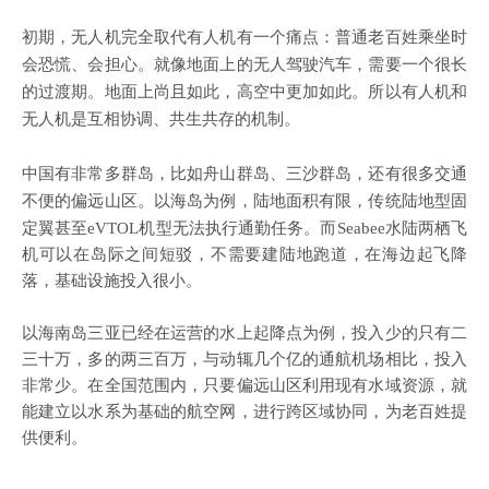
初期，无人机完全取代有人机有一个痛点：普通老百姓乘坐时
会恐慌、会担心。就像地面上的无人驾驶汽车，需要一个很长
的过渡期。地面上尚且如此，高空中更加如此。所以有人机和
无人机是互相协调、共生共存的机制。
中国有非常多群岛，比如舟山群岛、三沙群岛，还有很多交通
不便的偏远山区。以海岛为例，陆地面积有限
，
传统陆地型固
定翼
甚至
eVTOL
机型无法执行通勤任务。而Seabee水陆两栖飞
机可以在岛际之间短驳，不需要建陆地跑道，在海边起飞降
落，基础设施投入很小。
以海南岛三亚已经在运营的水上起降点为例，投入少的只有二
三十万，多的两三百万，与动辄几个亿的通航机场相比，投入
非常少。在全国范围内，只要偏远山区利用现有水域资源，就
能建立以水系为基础的航空网，进行跨区域协同，为老百姓提
供便利。