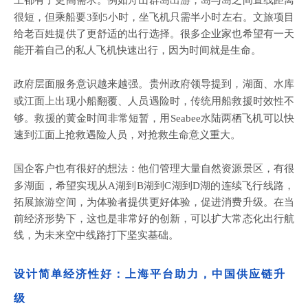
上都有了更高需求。例如舟山群岛出游，岛与岛之间直线距离
很短，但乘船要
3到5小时，坐飞机只需半小时左右。文旅项目
给老百姓提供了更舒适的出行选择。很多企业家也希望有一天
能开着自己的私人飞机快速出行，因为时间就是生命。
政府层面服务意识越来越强。贵州政府领导提到，湖面、水库
或江面上出现小船翻覆、人员遇险时，传统用船救援时效性不
够。救援的黄金时间非常短暂，用
Seabee水陆两栖飞机可以快
速到江面上抢救遇险人员，对抢救生命意义重大。
国企客户也有很好的想法：他们管理大量自然资源景区，有很
多湖面，希望实现从
A湖到B湖到C湖到D湖的连续飞行线路，
拓展旅游空间，为体验者提供更好体验，促进消费升级。在当
前经济形势下，这也是非常好的创新，可以扩大常态化出行航
线，为未来空中线路打下坚实基础。
设计简单经济性好：上海平台助力，中国供应链升
级