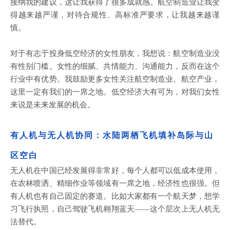
接纳我的建议，这让我获得了很多成就感。航空制造业让我变
得越来越严谨，对待合规性、高标准严要求，让我越来越谨
慎。
对于有志于投身低空经济的女性朋友，我想说：航空制造业没
有性别门槛。女性的细腻、共情能力、沟通能力，反而在这个
行业中有优势。我鼓励更多女性关注航空制造业、航空产业，
这里一定有我们的一席之地。低空经济大有可为，对我们女性
来说是未来发展的机会。
有人机与无人机协同：
水陆
两栖飞机填补
岛际
与山
区空白
无人机在中国已经发展得非常好，每个人都可以低成本使用，
在农林喷洒、精细作业等领域有一席之地，经济性也很强。但
有人机也有自己固定的赛道。比如大家都有一个航天梦，想学
习飞行执照，自己驾驶飞机翱翔蓝天
——这个层次上无人机无
法替代。