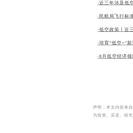
·近三年涉及低
·民航局飞行标
·低空政策丨近
·培育“低空+
·8月低空经济
声明：本文内容来自
为投资、买卖、研究