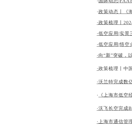
·
国际动态|FAA
·
政策动态丨《
·政策梳理丨2
·低空应用|实
·低空应用|悟
·
向“新”突破，
·
政策梳理丨中
·沃兰特完成数
·
《上海市低空经济
·沃飞长空完成
·上海市通信管