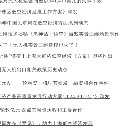
拟对无人机运营商处以341,413美元的民事罚款
海珠区低空经济发展工作方案》印发
024年中国民航局在低空经济方面系列动态
景三维技术揭秘《黑神话：悟空》游戏实景三维场景制作
空火了！无人机实景三维建模也火了！
以“质”谋变丨上海大虹桥低空经济《方案》即将推出
国无人机出口相关政策历
史动态
亿元A++++轮融资，梳理其研发、融资和合作事件
产业高质量发展行动方案(2024-2027年)》印发
B轮数亿元|盘点其融资历程和主要合作
理局发布《意见》，助力上海低空经济发展