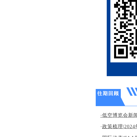
往期回顾
·低
空博览会新
·
政策梳理|20