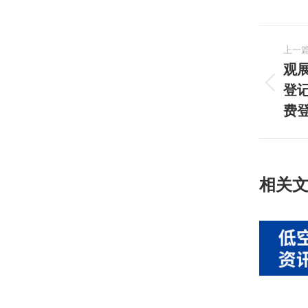
文
上一
章
观展
登
上
导
一
费
航
篇
文
章：
相关