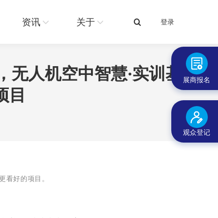
关于
登录
搜
资讯
关于
登录
搜
索：
索：
，无人机空中智慧·实训基
展商报名
项目
观众登记
更看好的项目。