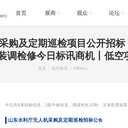
页
展商
观众
论坛
资讯
首页
展商
观众
论坛
EXPO
机采购及定期巡检项目公开招标
·装调检修今日标讯商机丨低空
您在这里：
首页
低空标讯
640w山…
今日共4条招标信息，2条中标信息，阅读时长32秒，
文末投票选取
山东水利厅无人机采购及定期巡检招标公
告