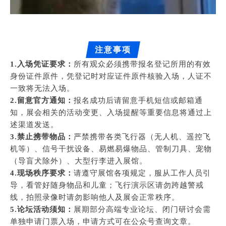
注意事项
1.入场凭证要求：
所有观众必须携带报名登记所用的有效
身份证件原件，凭登记时对应证件原件核验入场，人证不
一致将无法入场。
2.留意官方通知：
报名成功后请留意手机短信或邮箱通
知，展会相关的活动变更、入场提醒等重要信息将通过上
述渠道发送。
3.禁止携带物品：
严禁携带各类飞行器（无人机、遥控飞
机等）、信号干扰设备、易燃易爆物品、管制刀具、宠物
（导盲犬除外）、大型行李进入展馆。
4.现场秩序要求：
请遵守展馆各项规定，服从工作人员引
导，看管好随身物品和儿童；飞行演示区请勿跨越警戒
线，拍照录像时请勿影响他人及展会正常秩序。
5.论坛活动须知：
展期部分高端专业论坛、闭门研讨会需
单独申请门票入场，申请方式可在公众号查询文章。