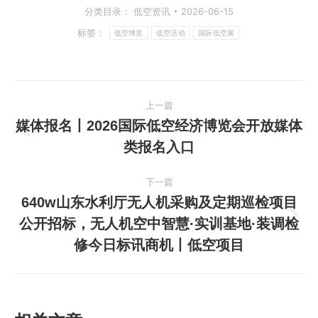
分类目录：
低空资讯
2026-06-15
标签：
低空博览
低空活动
国际低空展
文
上一篇
章
媒体报名丨2026国际低空经济博览会开放媒体
上
类报名入口
导
一
篇
航
下一篇
文
640w山东水利厅无人机采购及定期巡检项目
章：
公开招标，无人机空中智慧·实训基地·装调检
下
修今日标讯商机丨低空项目
一
篇
文
章：