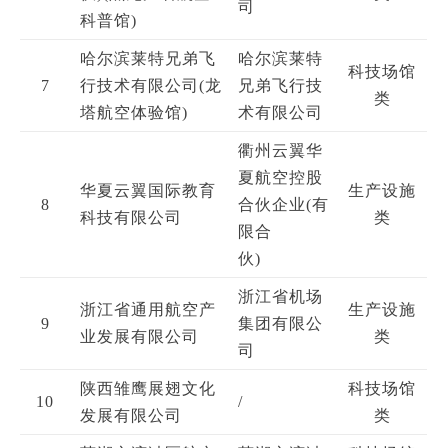
司
科普馆)
哈尔滨莱特兄弟飞
哈尔滨莱特
科技场馆
7
行技术有限公司(龙
兄弟飞行技
类
塔航空体验馆)
术有限公司
衢州云翼华
夏航空控股
华夏云翼国际教育
生产设施
8
合伙企业(有
科技有限公司
类
限合
伙)
浙江省机场
浙江省通用航空产
生产设施
9
集团有限公
业发展有限公司
类
司
陕西雏鹰展翅文化
科技场馆
10
/
发展有限公司
类