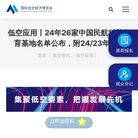
搜
索：
低空应用丨24年26家中国民航科普教
育基地名单公布，附24/23年名单
展商报名
您在这里：
首页
低空资讯
低空应用丨…
观众登记
立即加星标
低空资讯不错过