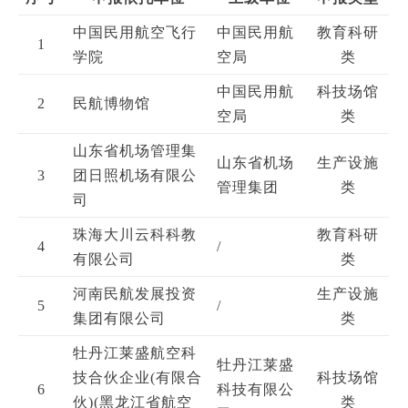
中国民用航空飞行
中国民用航
教育科研
1
学院
空局
类
中国民用航
科技场馆
2
民航博物馆
空局
类
山东省机场管理集
山东省机场
生产设施
3
团日照机场有限公
管理集团
类
司
珠海大川云科科教
教育科研
4
/
有限公司
类
河南民航发展投资
生产设施
5
/
集团有限公司
类
牡丹江莱盛航空科
牡丹江莱盛
技合伙企业(有限合
科技场馆
6
科技有限公
伙)(黑龙江省航空
类