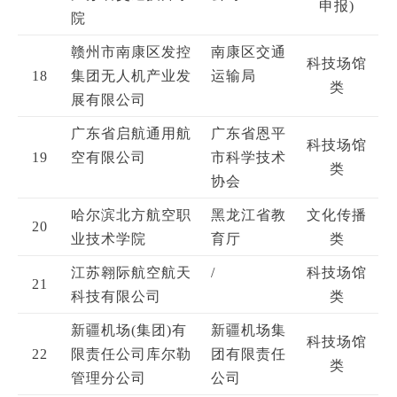
申报)
院
赣州市南康区发控
南康区交通
科技场馆
18
集团无人机产业发
运输局
类
展有限公司
广东省启航通用航
广东省恩平
科技场馆
19
空有限公司
市科学技术
类
协会
哈尔滨北方航空职
黑龙江省教
文化传播
20
业技术学院
育厅
类
江苏翱际航空航天
/
科技场馆
21
科技有限公司
类
新疆机场(集团)有
新疆机场集
科技场馆
22
限责任公司库尔勒
团有限责任
类
管理分公司
公司