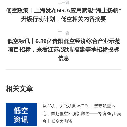
上一篇
章
低空政策丨上海发布5G-A应用赋能“海上扬帆”
上
升级行动计划，低空相关内容摘要
导
一
篇
航
下一篇
文
低空标讯丨6.89亿贵阳低空经济综合产业示范
章：
项目招标，来看江苏/深圳/福建等地招标投标
下
信息
一
篇
文
章：
相关文章
从军机、大飞机到eVTOL：坚守航空本
心，奔赴低空经济新赛道——专访Skyla吴
穹丨低空大咖谈