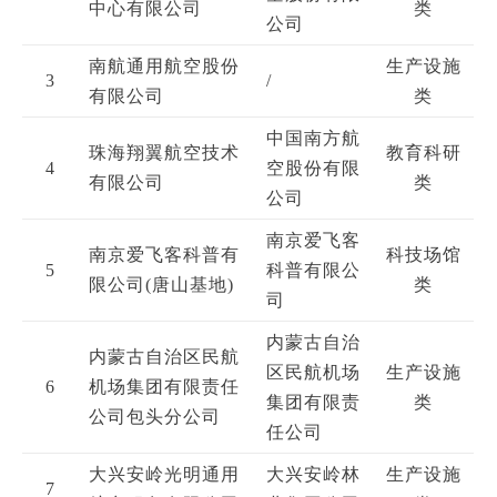
中心有限公司
类
公司
南航通用航空股份
生产设施
3
/
有限公司
类
中国南方航
珠海翔翼航空技术
教育科研
4
空股份有限
有限公司
类
公司
南京爱飞客
南京爱飞客科普有
科技场馆
5
科普有限公
限公司(唐山基地)
类
司
内蒙古自治
内蒙古自治区民航
区民航机场
生产设施
6
机场集团有限责任
集团有限责
类
公司包头分公司
任公司
大兴安岭光明通用
大兴安岭林
生产设施
7