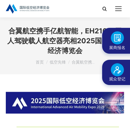
搜
索：
合翼航空携手亿航智能，EH216-S无
人驾驶载人航空器亮相2025国际低空
展商报名
经济博览会
您在这里：
首页
低空先锋
合翼航空携…
观众登记