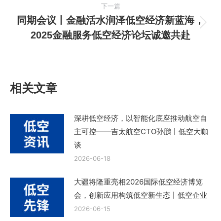
篇
航
下一篇
文
同期会议丨金融活水润泽低空经济新蓝海，
章：
下
2025金融服务低空经济论坛诚邀共赴
一
篇
文
章：
相关文章
深耕低空经济，以智能化底座推动航空自
主可控——吉太航空CTO孙鹏丨低空大咖
谈
2026-06-18
大疆将隆重亮相2026国际低空经济博览
会，创新应用构筑低空新生态丨低空企业
2026-06-15