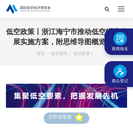
搜
索：
低空政策丨浙江海宁市推动低空经济发
展实施方案，附思维导图概览全文
展商报名
您在这里：
首页
低空资讯
低空政策丨…
观众登记
立即加星标
低空资讯不错过