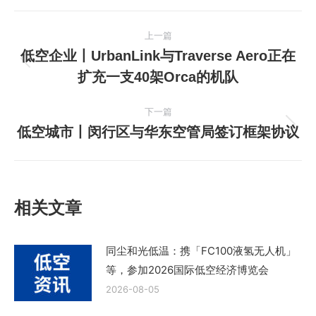
文
上一篇
章
低空企业丨UrbanLink与Traverse Aero正在
上
扩充一支40架Orca的机队
导
一
篇
航
下一篇
文
低空城市丨闵行区与华东空管局签订框架协议
下
章：
一
篇
文
相关文章
章：
同尘和光低温：携「FC100液氢无人机」
等，参加2026国际低空经济博览会
2026-08-05