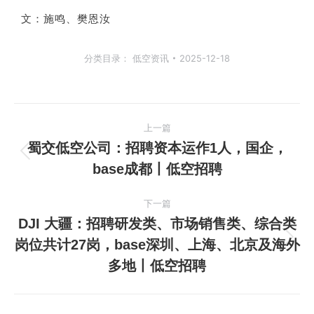
文：施鸣、樊恩汝
分类目录：
低空资讯
2025-12-18
文
上一篇
章
蜀交低空公司：招聘资本运作1人，国企，
上
base成都丨低空招聘
导
一
篇
航
下一篇
文
DJI 大疆：招聘研发类、市场销售类、综合类
章：
岗位共计27岗，base深圳、上海、北京及海外
下
多地丨低空招聘
一
篇
文