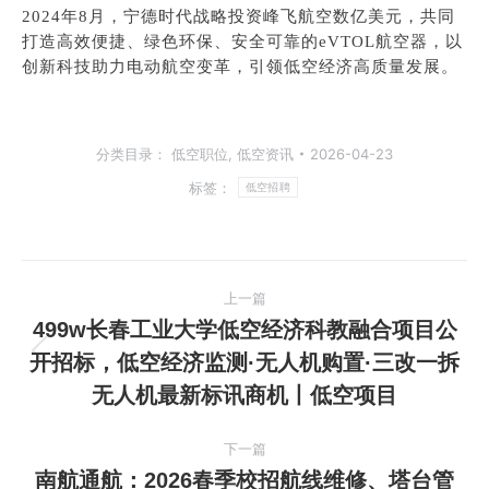
2024年8月，宁德时代战略投资峰飞航空数亿美元，共同
打造高效便捷、绿色环保、安全可靠的eVTOL航空器，以
创新科技助力电动航空变革，引领低空经济高质量发展。
分类目录：
低空职位
,
低空资讯
2026-04-23
标签：
低空招聘
文
上一篇
章
499w长春工业大学低空经济科教融合项目公
开招标，低空经济监测·无人机购置·三改一拆
上
导
无人机最新标讯商机丨低空项目
一
航
篇
下一篇
文
南航通航：2026春季校招航线维修、塔台管
章：