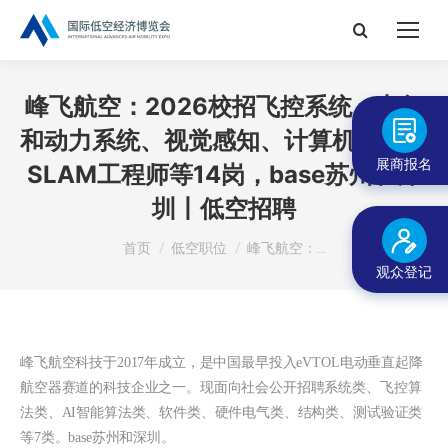
搜
索：
峰飞航空：2026校招飞控系统、电气
和动力系统、视觉感知、计算机视觉、
展商报名
SLAM工程师等14岗，base苏州和深
圳丨低空招聘
您在这里：
首页
低空职位
峰飞航空：…
观众登记
峰飞航空科技于2017年成立，
是中国最早投入eVTOL电动垂直起降
航空器赛道的科技企业之一。现面向社会公开招
聘
系统类、飞控算
法类、AI智能算法类、软件类、硬件电气类、结构类、测试验证类
等7类
。base苏州和深圳
。