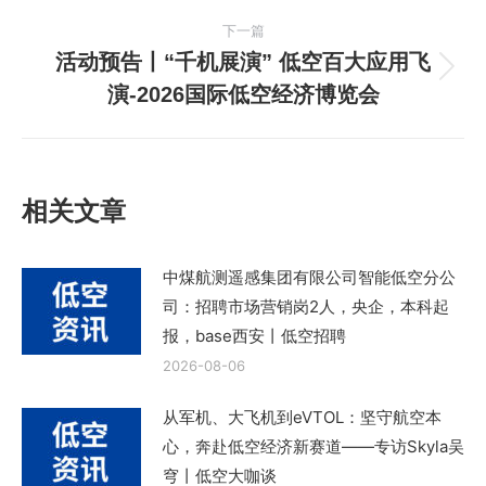
航
篇
下一篇
文
活动预告丨“千机展演” 低空百大应用飞
章：
下
演-2026国际低空经济博览会
一
篇
文
章：
相关文章
中煤航测遥感集团有限公司智能低空分公
司：招聘市场营销岗2人，央企，本科起
报，base西安丨低空招聘
2026-08-06
从军机、大飞机到eVTOL：坚守航空本
心，奔赴低空经济新赛道——专访Skyla吴
穹丨低空大咖谈