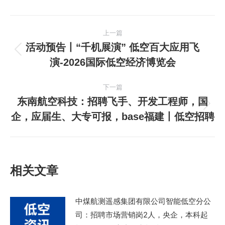
文
上一篇
章
活动预告丨“千机展演” 低空百大应用飞
上
演-2026国际低空经济博览会
导
一
篇
航
下一篇
文
东南航空科技：招聘飞手、开发工程师，国
章：
下
企，应届生、大专可报，base福建丨低空招聘
一
篇
文
章：
相关文章
中煤航测遥感集团有限公司智能低空分公
司：招聘市场营销岗2人，央企，本科起