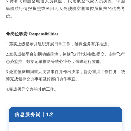
5.持有民用航空电信人员执照 、民用航空气象人员执照、中国
民航航行情报执照
或民用无人驾驶航空器操控员执照的优先考
虑。
◆岗位职责 Responsibilities
1.落实上级指示并组织开展日常工作，确保业务有序推进。
2.
牵头成都平台初期功能落地，包括飞行计划接收
/
提交、实时飞行
态势
监控、数据记录推送等核心业务，保障运行效能。
3.
处置值班期间重大突发事件并作出决策，督办重点工作任务，统
筹完成
领导交办事项及跨部门协作事宜。
4.完成领导交办的其他工作。
信息服务岗丨
1名