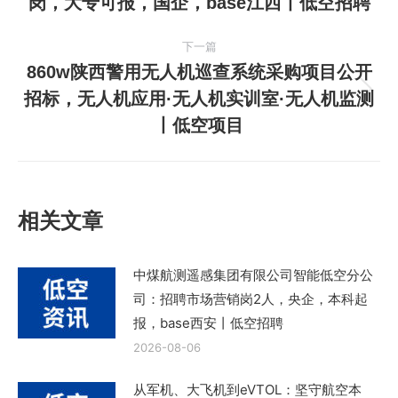
岗，大专可报，国企，base江西丨低空招聘
导
一
篇
航
下一篇
文
860w陕西警用无人机巡查系统采购项目公开
章：
招标，无人机应用·无人机实训室·无人机监测
下
丨低空项目
一
篇
文
章：
相关文章
中煤航测遥感集团有限公司智能低空分公
司：招聘市场营销岗2人，央企，本科起
报，base西安丨低空招聘
2026-08-06
从军机、大飞机到eVTOL：坚守航空本