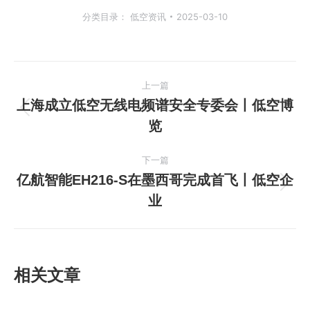
分类目录：
低空资讯
2025-03-10
文
上一篇
章
上海成立低空无线电频谱安全专委会丨低空博
上
览
导
一
篇
航
下一篇
文
亿航智能EH216-S在墨西哥完成首飞丨低空企
章：
下
业
一
篇
文
章：
相关文章