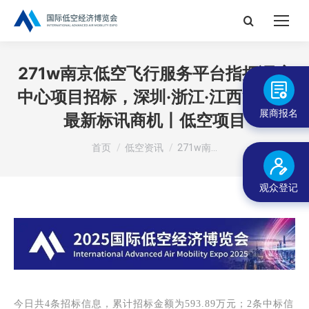
搜
索：
271w南京低空飞行服务平台指挥调度
中心项目招标，深圳·浙江·江西等地的
展商报名
最新标讯商机丨低空项目
您在这里：
首页
低空资讯
271w南…
观众登记
今日共4条招标信息，累计招标金额为593.89万元；2条中标信