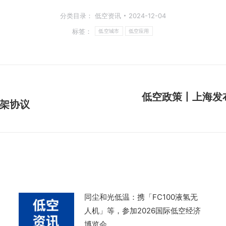
分类目录：
低空资讯
2024-12-04
标签：
低空城市
低空应用
低空政策丨上海发布
架协议
下
一
篇
文
章：
同尘和光低温：携「FC100液氢无
人机」等，参加2026国际低空经济
博览会