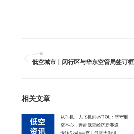
文
上一篇
章
低空城市丨闵行区与华东空管局签订框
上
导
一
篇
航
文
章：
相关文章
从军机、大飞机到eVTOL：坚守航
空本心，奔赴低空经济新赛道——
专访Skyla吴穹丨低空大咖谈