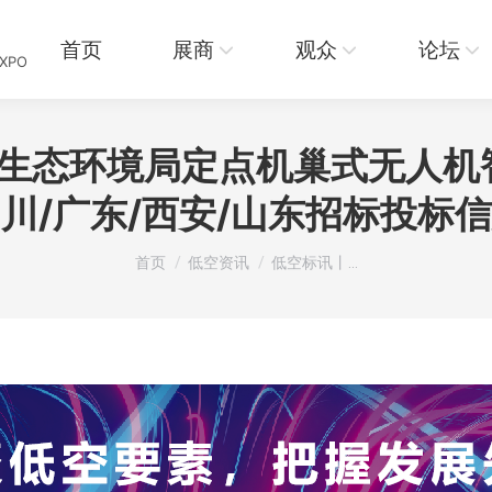
页
展商
观众
论坛
资讯
首页
展商
观众
论坛
EXPO
市生态环境局定点机巢式无人
川/广东/西安/山东招标投标
您在这里：
首页
低空资讯
低空标讯丨…