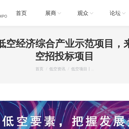
页
展商
观众
论坛
资讯
首页
展商
观众
论坛
EXPO
低空经济综合产业示范项目，来
空招投标项目
您在这里：
首页
低空资讯
低空项目丨…