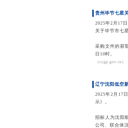
贵州毕节七星
2025年2月
关于毕节市七
采购文件的获取
日10时。
（ccgp.gov.cn）
辽宁沈阳低空
2025年2月
示》。
招标人为沈阳
公司、联合体沈