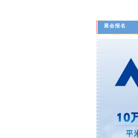
展
会
报名