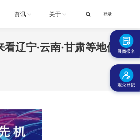
关于
登录
搜
资讯
关于
登录
搜
索：
索：
看辽宁·云南·甘肃等地低
展商报名
观众登记