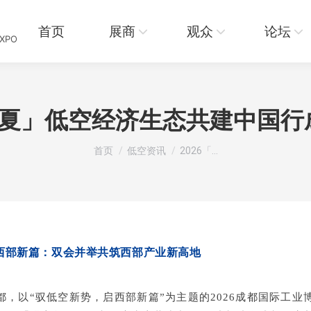
页
展商
观众
论坛
资讯
首页
展商
观众
论坛
EXPO
华夏」低空经济生态共建中国
您在这里：
首页
低空资讯
2026「…
西部新篇：双会并举共筑西部产业新高地
都，
以
“
驭低空新势，启西部新篇
”
为主题的
2026
成都国际工业