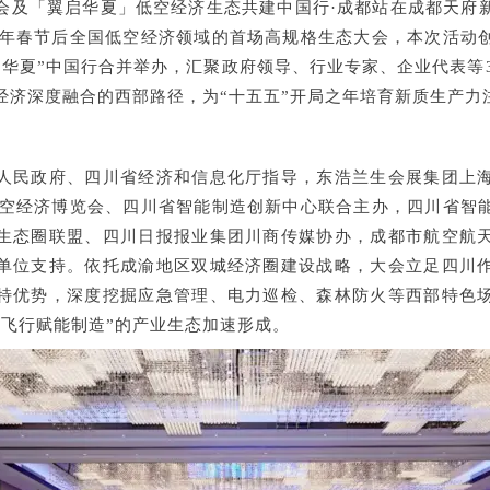
会及「翼启华夏」低空经济生态共建中国行
·
成都站在成都天府
年春节后全国低空经济领域的首场高规格生态大会，本次活动
启华夏
”
中国行合并举办，汇聚政府领导、行业专家、企业代表等
经济深度融合的西部路径，为
“
十五五
”
开局之年培育新质生产力
人民政府、四川省经济和信息化厅指导，东浩兰生会展集团上
低空经济博览会
、四川省智能制造创新中心联合主办，四川省智
生态圈联盟、四川日报报业集团川商传媒协办，成都市航空航
单位支持。依托成渝地区双城经济圈建设战略，大会立足四川
特优势，深度挖掘应急管理、电力巡检、森林防火等西部特色
、飞行赋能制造”的产业生态加速形成。