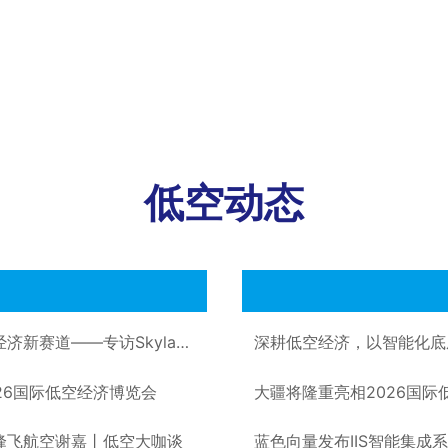
低空动态
从军机、大飞机到eVTOL：坚守航空本心，奔赴低空经济新赛道——专访Skyla吴穹丨低空大咖谈
26国际低空经济博览会
大疆将隆重亮相2026国
访峰飞航空谢嘉丨低空大咖谈