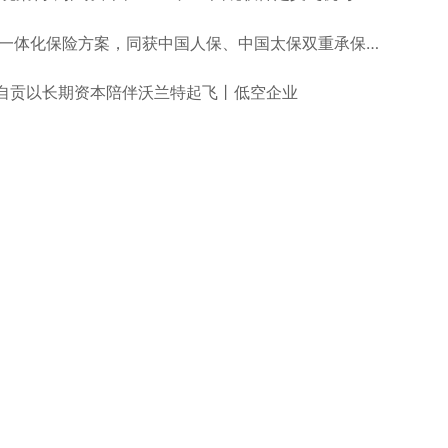
酷飞个人飞行器落地境内外一体化保险方案，同获中国人保、中国太保双重承保丨低空企业
：自贡以长期资本陪伴沃兰特起飞丨低空企业