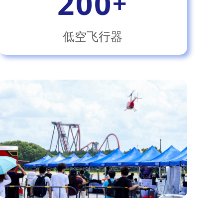
200
+
低空飞行器