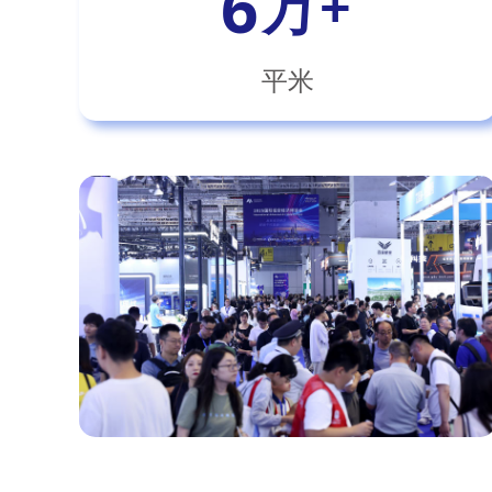
6
万+
平米