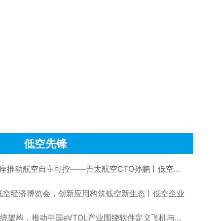
低空先锋
深耕低空经济，以智能化底座推动航空自主可控——吉太航空CTO孙鹏丨低空大咖谈
际低空经济博览会，创新应用构筑低空新生态丨低空企业
蓝色向量发布IIS智能集成系统架构，推动中国eVTOL产业围绕软件定义飞机与开放式电子电气架构共建开放生态丨低空企业