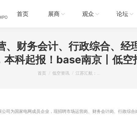
页
展商
观众
论坛
资讯
首页
展商
观众
论坛
EXPO
营、财务会计、行政综合、经
，本科起报！base南京丨低空
您在这里：
首页
低空资讯
江苏汇航：…
限公司为国家电网成员企业，现招聘市场运营岗、财务会计岗、行政综合