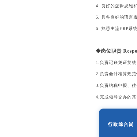
4. 良好的逻辑思维
5. 具备良好的语言
6. 熟悉主流ERP
◆
岗位职责
Respon
1.负责记账凭证复
2.负责会计核算规
3.负责纳税申报、
4.完成领导交办的
行政综合岗