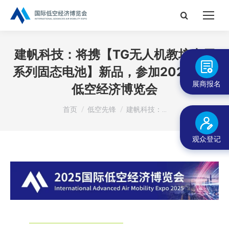
搜
索：
建帆科技：将携【TG无人机教培专用
系列固态电池】新品，参加2025国际
展商报名
低空经济博览会
您在这里：
首页
低空先锋
建帆科技：…
观众登记