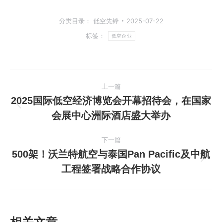
分类目录：
低空先锋
2025-07-22
标签：
低空企业
文
上一篇
章
2025国际低空经济博览会开幕招待会，在国家
上
会展中心洲际酒店盛大举办
导
一
篇
航
下一篇
文
500架！沃兰特航空与泰国Pan Pacific及中航
章：
下
工程签署战略合作协议
一
篇
文
章：