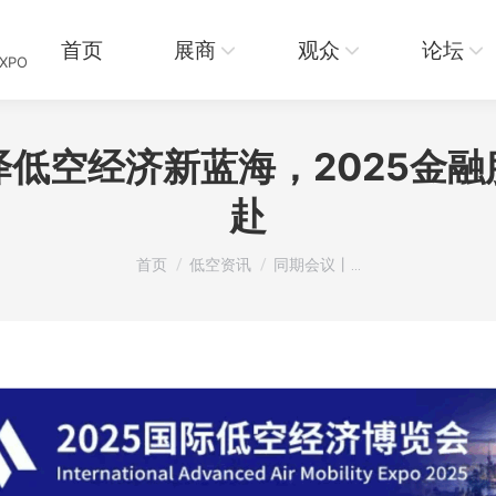
页
展商
观众
论坛
资讯
首页
展商
观众
论坛
EXPO
低空经济新蓝海，2025金
赴
您在这里：
首页
低空资讯
同期会议丨…