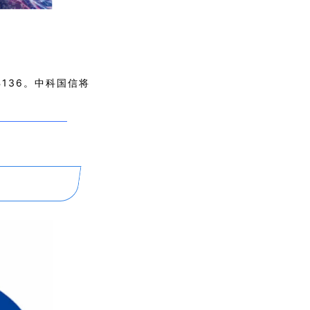
136。中科国信
将