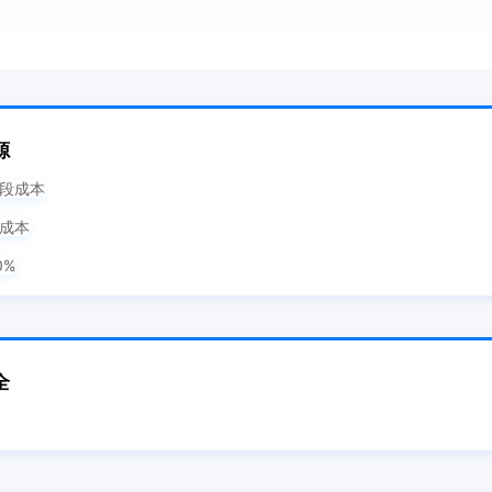
源
段成本
络成本
0%
全