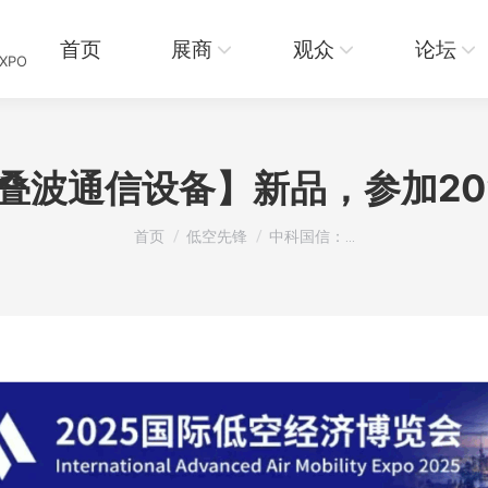
页
展商
观众
论坛
资讯
首页
展商
观众
论坛
EXPO
叠波通信设备】新品，参加20
您在这里：
首页
低空先锋
中科国信：…