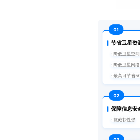
01
节省卫星资
· 降低
卫星
空间
· 降低卫星网
· 最高可节省5
02
保障信息安
· 抗截获性强
03