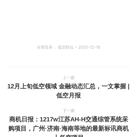
分类目录：
低空职位
2025-12-16
文
上一篇
章
12月上旬低空领域 金融动态汇总，一文掌握 |
上
低空月报
导
一
篇
航
下一篇
文
商机日报：1217w江苏AH-H交通综管系统采
章：
购项目，广州·济南·海南等地的最新标讯商机
下