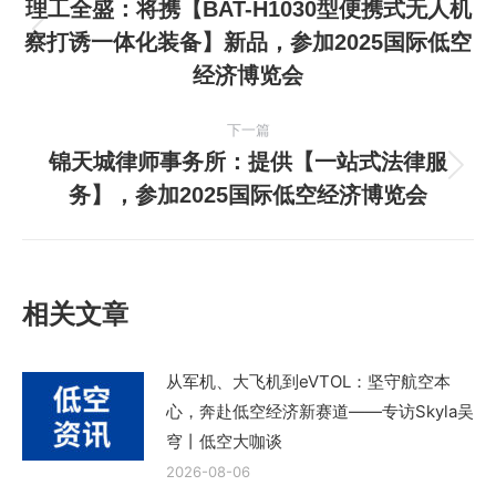
章
理工全盛：将携【BAT-H1030型便携式无人机
察打诱一体化装备】新品，参加2025国际低空
上
导
经济博览会
一
航
篇
下一篇
文
锦天城律师事务所：提供【一站式法律服
章：
下
务】，参加2025国际低空经济博览会
一
篇
文
章：
相关文章
从军机、大飞机到eVTOL：坚守航空本
心，奔赴低空经济新赛道——专访Skyla吴
穹丨低空大咖谈
2026-08-06