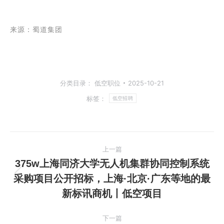
来源：蜀道集团
分类目录：
低空职位
2025-10-21
标签：
低空招聘
文
上一篇
章
375w上海同济大学无人机集群协同控制系统
采购项目公开招标，上海·北京·广东等地的最
上
导
新标讯商机丨低空项目
一
航
篇
下一篇
文