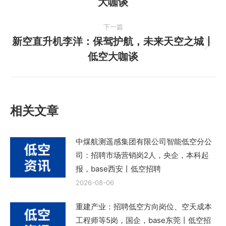
大咖谈
导
一
篇
航
下一篇
文
新空直升机李洋：保驾护航，未来天空之城丨
章：
下
低空大咖谈
一
篇
文
章：
相关文章
中煤航测遥感集团有限公司智能低空分公
司：招聘市场营销岗2人，央企，本科起
报，base西安丨低空招聘
2026-08-06
重建产业：招聘低空方向岗位、空天成本
工程师等5岗，国企，base东莞丨低空招