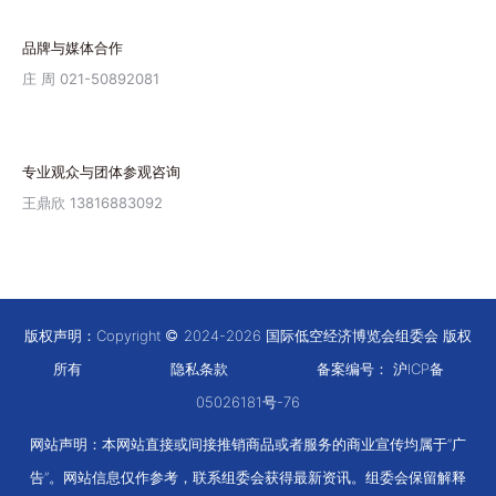
品牌与媒体合作
庄 周 021-50892081
专业观众与团体参观咨询
王鼎欣 13816883092
版权声明：Copyright
2024-2026 国际低空经济博览会组委会 版权
所有
隐私条款
备案编号：
沪ICP备
05026181号-76
网站声明：本网站直接或间接推销商品或者服务的商业宣传均属于“广
告”。网站信息仅作参考，联系组委会获得最新资讯。组委会保留解释