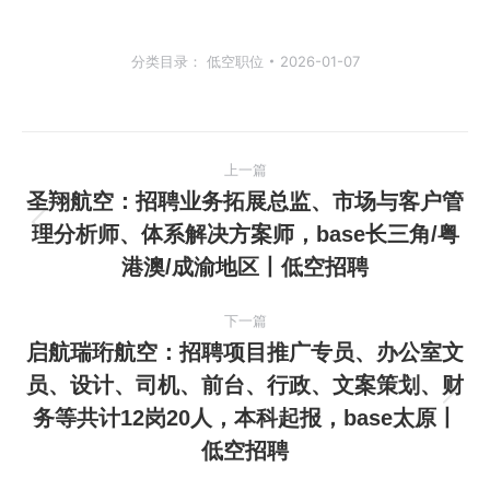
分类目录：
低空职位
2026-01-07
文
上一篇
章
圣翔航空：招聘业务拓展总监、市场与客户管
理分析师、体系解决方案师，base长三角/粤
上
导
港澳/成渝地区丨低空招聘
一
航
篇
下一篇
文
启航瑞珩航空：招聘项目推广专员、办公室文
章：
员、设计、司机、前台、行政、文案策划、财
下
务等共计12岗20人，本科起报，base太原丨
一
低空招聘
篇