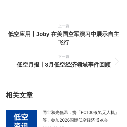
文
上一篇
章
低空应用丨Joby 在美国空军演习中展示自主
上
飞行
导
一
篇
航
下一篇
文
低空月报丨8月低空经济领域事件回顾
下
章：
一
篇
文
相关文章
章：
同尘和光低温：携「FC100液氢无人机」
等，参加2026国际低空经济博览会