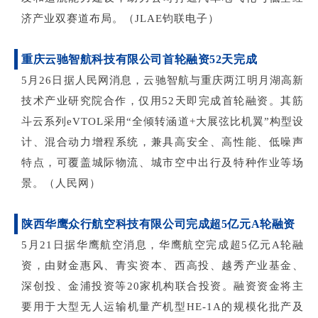
济产业双赛道布局。（JLAE钧联电子）
重庆云驰智航科技有限公司首轮融资
52天完成
5月26日据人民网消息，云驰智航与重庆两江明月湖高新
技术产业研究院合作，仅用52天即完成首轮融资。其筋
斗云系列eVTOL采用“全倾转涵道+大展弦比机翼”构型设
计、混合动力增程系统，兼具高安全、高性能、低噪声
特点，可覆盖城际物流、城市空中出行及特种作业等场
景。（人民网）
陕西华鹰众行航空科技有限公司完成超
5亿元A轮融资
5月21日据华鹰航空消息，华鹰航空完成超5亿元A轮融
资，由财金惠风、青实资本、西高投、越秀产业基金、
深创投、金浦投资等20家机构联合投资。融资资金将主
要用于大型无人运输机量产机型HE-1A的规模化批产及