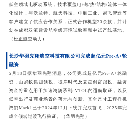
低空领域电驱动系统，技术覆盖电/磁/热/结构/流体一体
化设计，与沃兰特、航天科技、中航工业、易飞智造等
客户建立了供应合作关系，正式合作机型20余款，并计
划在成都双流建设航空级环境试验室和中试产线基地。
（松正航空动力）
长沙华羽先翔航空科技有限公司完成超亿元
Pre-A+轮
融资
5月18日据华羽先翔消息，公司完成超亿元Pre-A+轮融
资，由蚂蚁集团领投、彼岸时代及复星创富跟投。融资
资金将重点用于加速鸿鹄系列eVTOL的适航取证，以及
低空出行及商业场景的落地与创新。其全尺寸工程样机
鸿鹄Mark1已于2024年12月下线并完成首飞，2025年完
成全倾转过渡飞行验证。（华羽先翔）