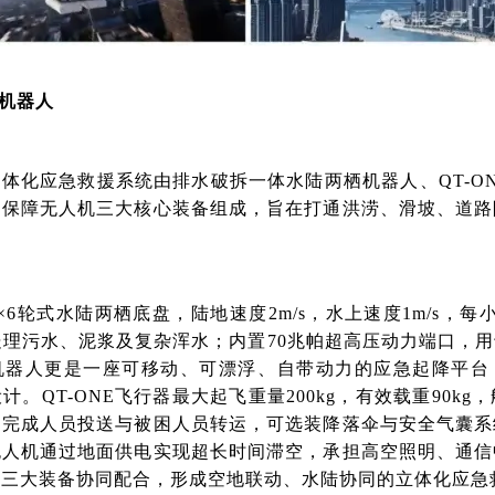
栖机器人
一体化应急救援系统由排水破拆一体水陆两栖机器人、QT-O
留保障无人机三大核心装备组成，旨在打通洪涝、滑坡、道路
6轮式水陆两栖底盘，陆地速度2m/s，水上速度1m/s，每
可处理污水、泥浆及复杂浑水；内置70兆帕超高压动力端口，
机器人更是一座可移动、可漂浮、自带动力的应急起降平台
设计
。QT-ONE飞行器最大起飞重量200kg，有效载重90kg
，完成人员投送与被困人员转运，可选装降落伞与安全气囊系
无人机通过地面供电实现超长时间滞空，承担高空照明、通信
。三大装备协同配合，形成空地联动、水陆协同的立体化应急