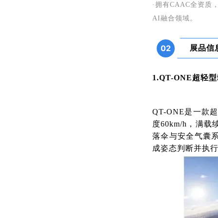
·
拥有CAAC全资质
AI融合领域
。
展品信
02
1.
QT-ONE
超轻型
QT-ONE是一款
度60km/h，满
落伞与安全气囊系
成姿态判断并执