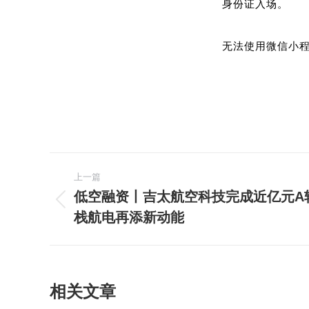
身份证入场。
无法使用微信小程序进
文
上一篇
章
低空融资丨吉太航空科技完成近亿元A
上
栈航电再添新动能
导
一
篇
航
文
章：
相关文章