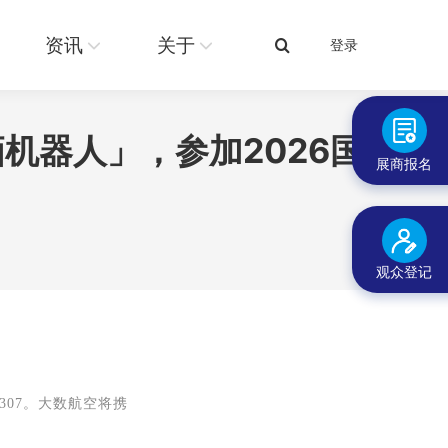
关于
登录
搜
资讯
关于
登录
搜
索：
索：
机器人」，参加2026国
展商报名
观众登记
307。大数航空将携