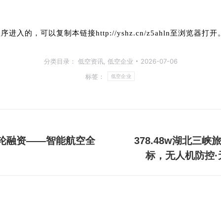
入的，可以复制本链接http://yshz.cn/z5ahln至浏览器打开
分类目录：
低空资讯
,
低空企业
2026-07-06
标签：
低空企业
轮融资——智能航空全
378.48w湖北
下
标，无人机防控·
一
篇
文
章：