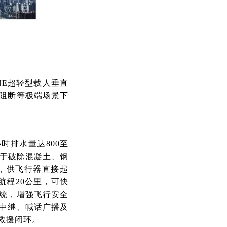
NE超轻型载人垂直
阻断等极端场景下
小时排水量达800至
用于破除混凝土、钢
，供飞行器直接起
，航程20公里，可快
统，增强飞行安全
中继、喊话广播及
救援闭环。