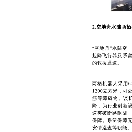
2.空地舟水陆两
“空地舟”水陆空
起降飞行器及系
的救援通道。
两栖机器人采用6×
1200立方米，
筋等障碍物。该
降，
为
行业创新
速突破断路阻隔
保障。系留保障
灾情巡查等职能