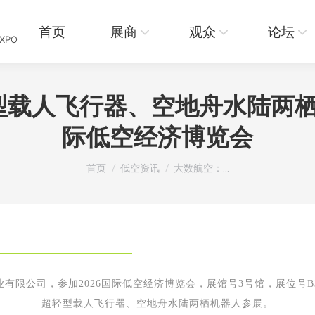
页
展商
观众
论坛
资讯
首页
展商
观众
论坛
EXPO
载人飞行器、空地舟水陆两栖
际低空经济博览会
您在这里：
首页
低空资讯
大数航空：…
有限公司，参加2026国际低空经济博览会，展馆号3号馆，展位号B
超轻型载人飞行器、空地舟水陆两栖机器人参展
。