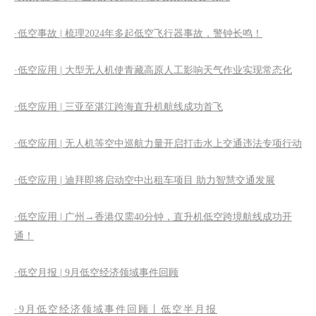
·低空事故 | 梳理2024年多起低空飞行器事故，警钟长鸣！
·低空应用 | 大型无人机使青藏高原人工影响天气作业实现常态化
·低空应用 | 三亚至湛江跨海直升机航线成功首飞
·低空应用 | 无人机等空中巡航力量开启打击水上交通违法专项行动
·低空应用 | 迪拜即将启动空中出租车项目 助力智慧交通发展
·低空应用 | 广州→香港仅需40分钟，直升机低空跨境航线成功开
通！
·低空月报 | 9月低空经济领域事件回顾
·9月低空经济领域事件回顾丨低空半月报