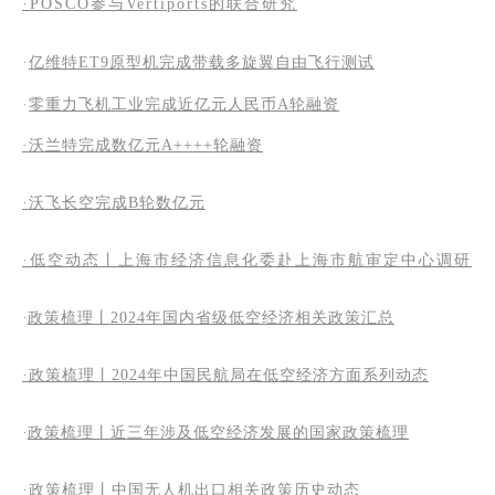
·POSCO参与Vertiports的联合研究
·
亿维特ET9原型机完成带载多旋翼自由飞行测试
·
零重力飞机工业完成近亿元人民币A轮融资
·沃兰特完成数亿元A++++轮融资
·沃飞长空完成B轮数亿元
·低空动态丨上海市经济信息化委赴上海市航审定中心调研
·
政策梳理丨2024年国内省级低空经济相关政策汇总
·政策梳理丨2024年中国民航局在低空经济方面系列动态
·
政策梳理丨近三年涉及低空经济发展的国家政策梳理
·
政策梳理丨中国无人机出口相关政策历史动态