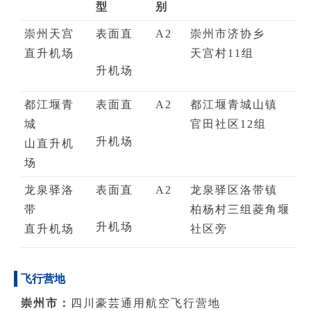
型
别
崇州天宫
表面直
A2
崇州市济协乡
直升机场
天宫村11组
升机场
都江堰青
表面直
A2
都江堰青城山镇
城
官田社区12组
升机场
山直升机
场
龙泉驿洛
表面直
A2
龙泉驿区洛带镇
带
柏杨村三组菱角堰
升机场
直升机场
社区旁
飞行营地
崇州市：
四川豪芸通用航空飞行营地