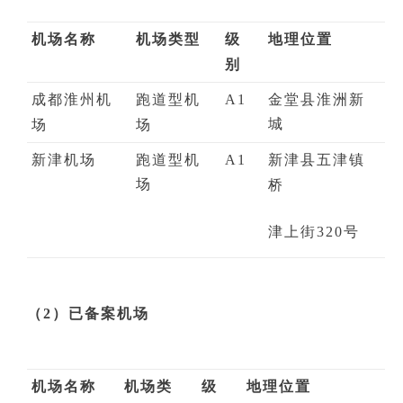
机场名称
机场类型
级
地理位置
别
成都淮州机
跑道型机
A1
金堂县淮洲新
城
场
场
新津机场
跑道型机
A1
新津县五津
镇
场
桥
津上街3
20号
（2）已备案机场
机场名称
机场类
级
地理位置