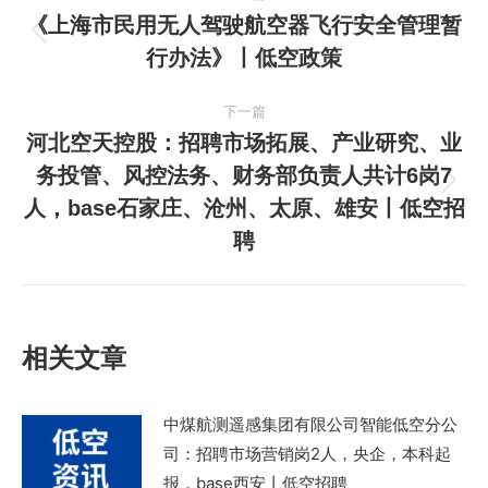
章
《上海市民用无人驾驶航空器飞行安全管理暂
上
行办法》丨低空政策
导
一
篇
航
下一篇
文
河北空天控股：招聘市场拓展、产业研究、业
章：
务投管、风控法务、财务部负责人共计6岗7
下
人，base石家庄、沧州、太原、雄安丨低空招
一
聘
篇
文
章：
相关文章
中煤航测遥感集团有限公司智能低空分公
司：招聘市场营销岗2人，央企，本科起
报，base西安丨低空招聘