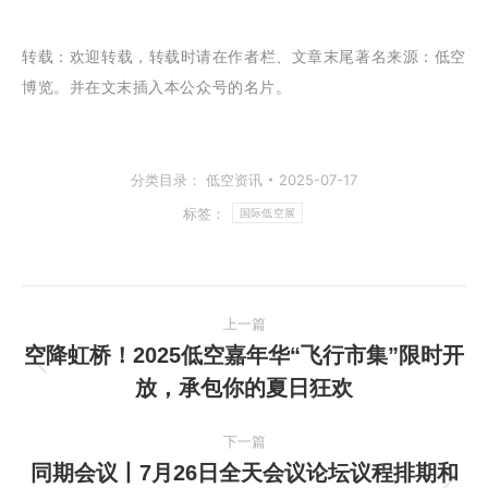
转载：
欢迎转载，转载时请在作者栏、文章末尾著名来源：低空
博览。并在文末插入本公众号的名片。
分类目录：
低空资讯
2025-07-17
标签：
国际低空展
文
上一篇
章
空降虹桥！2025低空嘉年华“飞行市集”限时开
上
放，承包你的夏日狂欢
导
一
篇
航
下一篇
文
同期会议丨7月26日全天会议论坛议程排期和