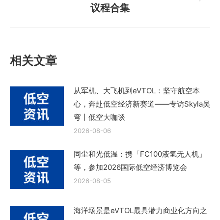
章：
下
议程合集
一
篇
文
章：
相关文章
从军机、大飞机到eVTOL：坚守航空本
心，奔赴低空经济新赛道——专访Skyla吴
穹丨低空大咖谈
2026-08-06
同尘和光低温：携「FC100液氢无人机」
等，参加2026国际低空经济博览会
2026-08-05
海洋场景是eVTOL最具潜力商业化方向之